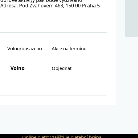
doorové aktivity pak bude využíváno
. Adresa: Pod Žvahovem 463, 150 00 Praha 5-
Volno/obsazeno
Akce na termínu
Volno
Objednat
Online platby zajišťuje platební brána: