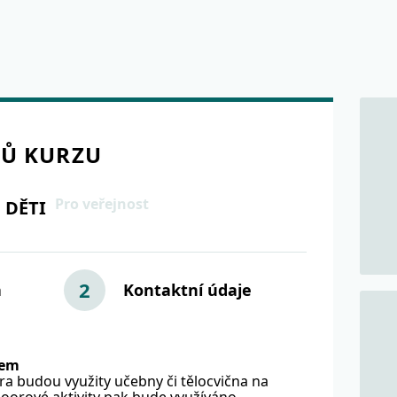
Ů KURZU
Pro veřejnost
O DĚTI
2
a
Kontaktní údaje
vem
ra budou využity učebny či tělocvična na